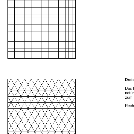
Drei
Das 
natür
zum 
Recht