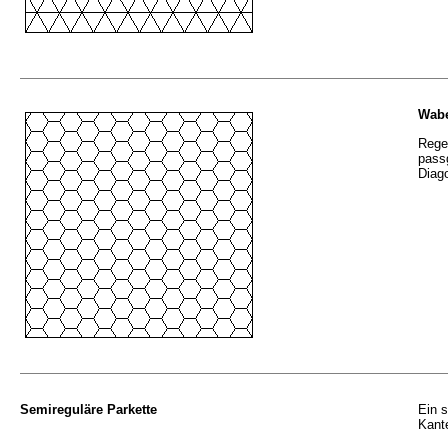
Wabe
Rege
passg
Diag
Semireguläre Parkette
Ein s
Kante