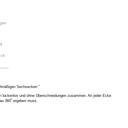
ngen
nd
eck
gelmäßigen Sechsecken."
en lückenlos und ohne Überschneidungen zusammen. An jeder Ecke
º
au 360
ergeben muss.