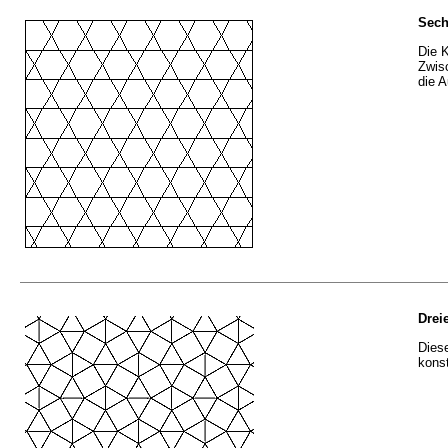
Sech
Die 
Zwisc
die 
Drei
Dies
konst