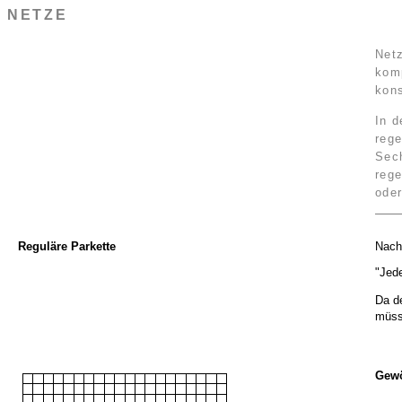
NETZE
Netz
komp
kons
In d
rege
Sech
rege
ode
Reguläre Parkette
Nach 
"Jed
Da d
müss
Gewö