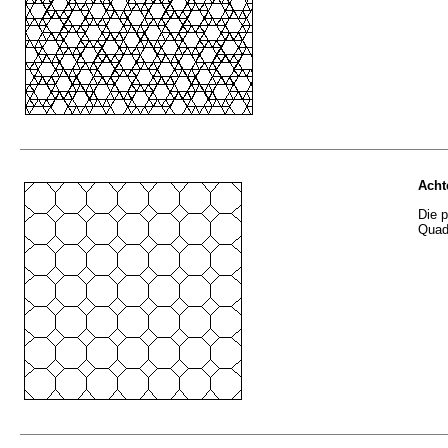
Acht
Die p
Quad