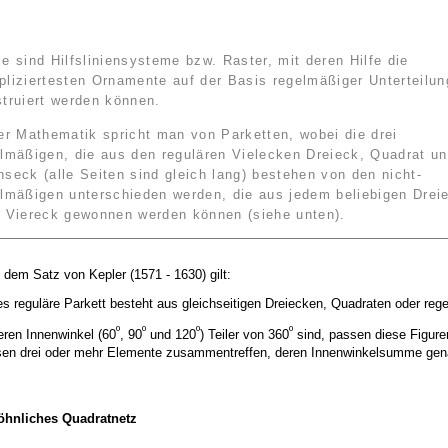
e sind Hilfsliniensysteme bzw. Raster, mit deren Hilfe die
liziertesten Ornamente auf der Basis regelmäßiger Unterteilu
truiert werden können.
er Mathematik spricht man von Parketten, wobei die drei
lmäßigen, die aus den regulären Vielecken Dreieck, Quadrat u
seck (alle Seiten sind gleich lang) bestehen von den nicht-
lmäßigen unterschieden werden, die aus jedem beliebigen Drei
r Viereck gewonnen werden können (siehe unten).
dem Satz von Kepler (1571 - 1630) gilt:
es reguläre Parkett besteht aus gleichseitigen Dreiecken, Quadraten oder re
º
º
º
º
eren Innenwinkel (60
, 90
und 120
) Teiler von 360
sind, passen diese Figur
en drei oder mehr Elemente zusammentreffen, deren Innenwinkelsumme gen
hnliches Quadratnetz