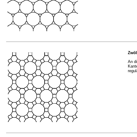
Zwöl
An d
Kant
regu