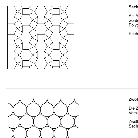
Sech
Als 
werde
Poly
Recht
Zwöl
Die 
Verbi
Zwöl
Sech