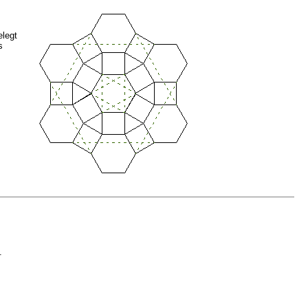
elegt
s
.