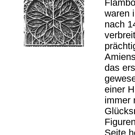
Flamboy
waren i
nach 1
verbrei
prächti
Amiens
das ers
gewese
einer H
immer 
Glücks
Figuren
Seite 