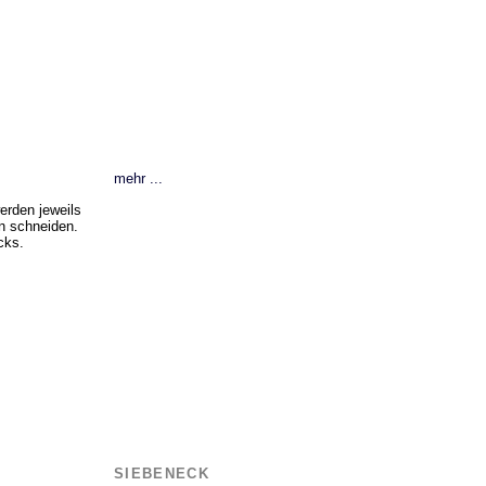
mehr ...
erden jeweils
en schneiden.
cks.
SIEBENECK