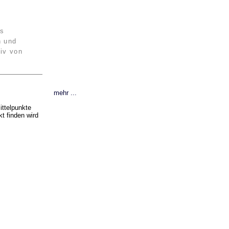
es
n und
iv von
mehr ...
ittelpunkte
t finden wird