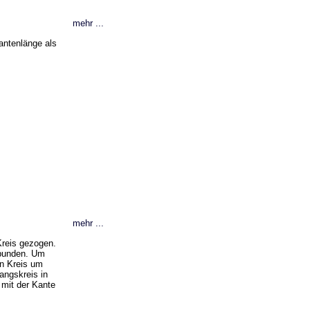
mehr ...
antenlänge als
mehr ...
Kreis gezogen.
rbunden. Um
in Kreis um
angskreis in
mit der Kante